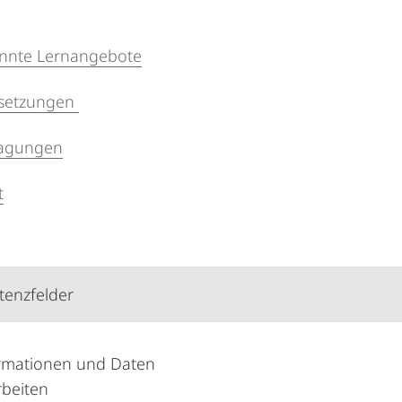
nnte Lernangebote
setzungen
agungen
t
enzfelder
rmationen und Daten
rbeiten