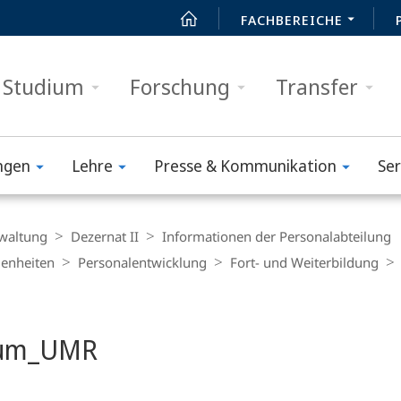
FACHBEREICHE
Studium
Forschung
Transfer
ngen
Lehre
Presse & Kommunikation
Ser
waltung
Dezernat II
Informationen der Personalabteilung
genheiten
Personalentwicklung
Fort- und Weiter­bildung
t
kum_UMR