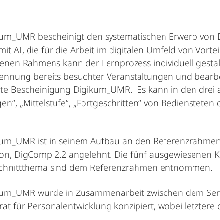
um_UMR bescheinigt den systematischen Erwerb von D
t AI, die für die Arbeit im digitalen Umfeld von Vorte
nen Rahmens kann der Lernprozess individuell gestal
ennung bereits besuchter Veranstaltungen und bearbei
rte Bescheinigung Digikum_UMR. Es kann in den drei
en“, „Mittelstufe“, „Fortgeschritten“ von Bediensteten
kum_UMR ist in seinem Aufbau an den Referenzrahmen
n, DigComp 2.2 angelehnt. Die fünf ausgewiesenen Ko
schnittthema sind dem Referenzrahmen entnommen.
kum_UMR wurde in Zusammenarbeit zwischen dem Servic
at für Personalentwicklung konzipiert, wobei letztere 