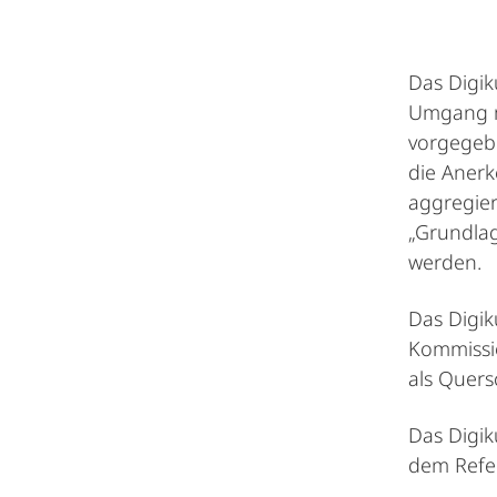
Das Digik
Umgang mi
vorgegebe
die Anerk
aggregie
„Grundlag
werden.
Das Digi
Kommissio
als Quer
Das Digi
dem Refer