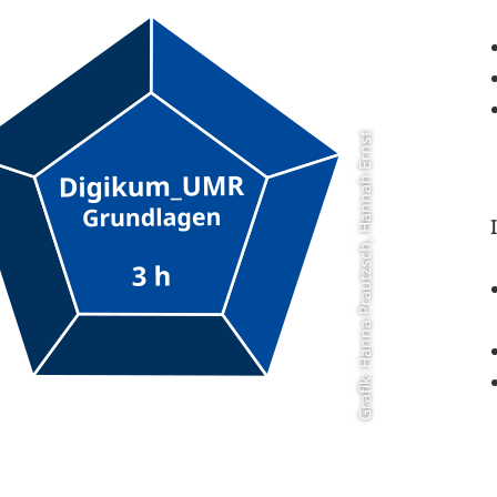
Grafik: Hanna Prautzsch, Hannah Ernst