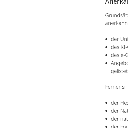
Anerka
Grundsätz
anerkannt
der Un
des KI
des e-
Angebo
gelistet
Ferner si
der He
der Na
der na
der Fo