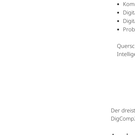
Komm
Digit
Digit
Prob
Quersc
Intelli
Der dreis
DigComp2