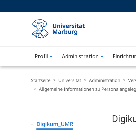
Service-
HIGH-CONTRAST VERSION
SUCHE UND SUCHERGEBNIS
Navigation
Haupt-
Navigation
Profil
Administration
Einrichtu
Philipps-
Universität
Breadcrumb-
Navigation
Startseite
Universität
Administration
Ver
Marburg
Allgemeine Informationen zu Personalangele
Content-
Navigation
Hauptinhal
Digi
Digikum_UMR