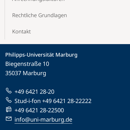
Rechtliche Grundlagen
Kontakt
Kontakt
Kontaktinformationen
Philipps-Universität Marburg
Philipps-
und
Biegenstraße 10
Universität
Informationen
35037
Marburg
Marburg
zur
+49 6421 28-20
Website
Stud-i-fon +49 6421 28-22222
+49 6421 28-22500
info@uni-marburg.de