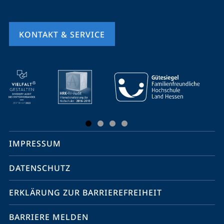
KONTAKT & SERVICE
Mobile-
Service-
Navigation
und
Social
IMPRESSUM
Media
Kontakte
DATENSCHUTZ
ERKLÄRUNG ZUR BARRIEREFREIHEIT
BARRIERE MELDEN