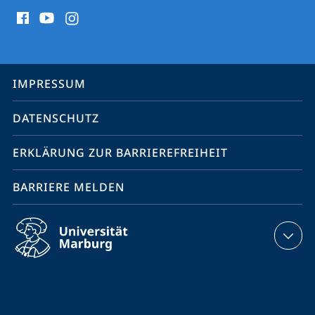
Social
Media
Kontakte
Service-
IMPRESSUM
Navigation
DATENSCHUTZ
ERKLÄRUNG ZUR BARRIEREFREIHEIT
BARRIERE MELDEN