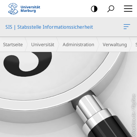
Mobile-
Navigation
SIS | Stabsstelle Informationssicherheit
Hauptinhalt
Breadcrumb-
Startseite
Universität
Administration
Verwaltung
Navigation
Colourbox.de / flipfine