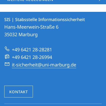
Kontakt
Kontaktinformationen
SIS | Stabsstelle Informationssicherheit
SIS
und
Hans-Meerwein-Straße 6
|
Informationen
35032
Marburg
Stabsstelle
zur
Informationssicherheit
+49 6421 28-28281
Website
+49 6421 28-26994
it-sicherheit@uni-marburg.de
KONTAKT