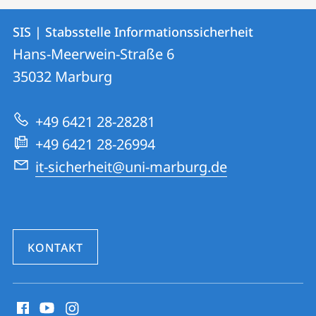
Kontakt
Kontaktinformationen
SIS | Stabsstelle Informationssicherheit
SIS
und
Hans-Meerwein-Straße 6
|
Informationen
35032
Marburg
Stabsstelle
zur
Informationssicherheit
+49 6421 28-28281
Website
+49 6421 28-26994
it-sicherheit@uni-marburg.de
KONTAKT
Social