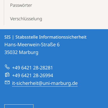
Passwörter
Verschlüsselung
Kontakt
Kontaktinformationen
SIS | Stabsstelle Informationssicherheit
SIS
und
Hans-Meerwein-Straße 6
|
Informationen
35032
Marburg
Stabsstelle
zur
Informationssicherheit
+49 6421 28-28281
Website
+49 6421 28-26994
it-sicherheit@uni-marburg.de