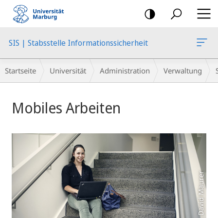
Mobile-
Navigation
SIS | Stabsstelle Informationssicherheit
Breadcrumb-
Startseite
Universität
Administration
Verwaltung
Navigation
Hauptinhalt
Mobiles Arbeiten
Foto: David Maurer