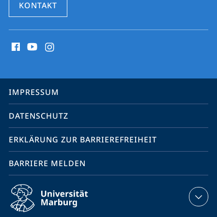
KONTAKT
Social
Media
Kontakte
Service-
IMPRESSUM
Navigation
DATENSCHUTZ
ERKLÄRUNG ZUR BARRIEREFREIHEIT
BARRIERE MELDEN