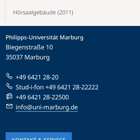
Hörsaalgebäude (2011)
Kontakt
Kontaktinformationen
Philipps-Universität Marburg
Philipps-
und
Biegenstraße 10
Universität
Informationen
35037
Marburg
Marburg
zur
+49 6421 28-20
Website
Stud-i-fon +49 6421 28-22222
+49 6421 28-22500
info@uni-marburg.de