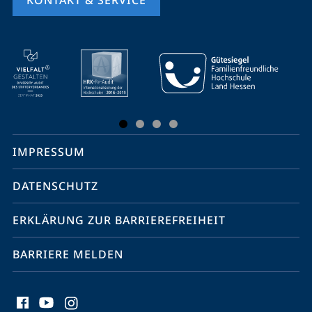
KONTAKT & SERVICE
Mobile-
Service-
Navigation
und
Social
IMPRESSUM
Media
Kontakte
DATENSCHUTZ
ERKLÄRUNG ZUR BARRIEREFREIHEIT
BARRIERE MELDEN