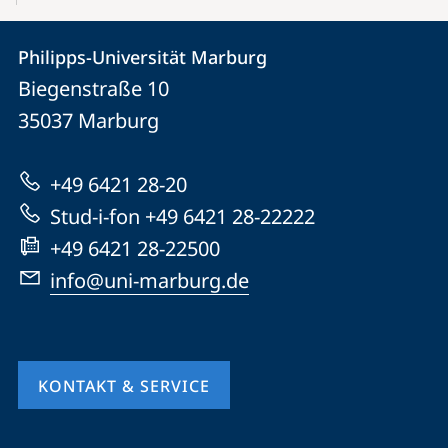
Kontakt
Kontaktinformationen
Philipps-Universität Marburg
Philipps-
und
Biegenstraße 10
Universität
Informationen
35037
Marburg
Marburg
zur
+49 6421 28-20
Website
Stud-i-fon +49 6421 28-22222
+49 6421 28-22500
info@uni-marburg.de
KONTAKT & SERVICE