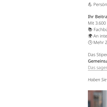
💪 Persön
Ihr Beit
Mit 3.600
📚 Fachbü
🌍 An int
🕒 Mehr Z
Das Stip
Gemeinsa
Das sage
Haben Sie 