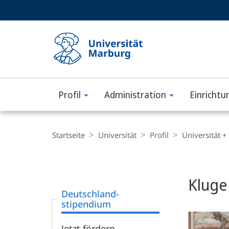
Service-
HIGH-CONTRAST VERSION
SUCHE UND SUCHERGEBNIS
Navigation
Haupt-
Navigation
Profil
Administration
Einrichtu
Philipps-
Universität
Breadcrumb-
Navigation
Startseite
Universität
Profil
Universität +
Marburg
Content-
Navigation
Hauptinhal
Kluge
Deutschland­
stipendium
Jetzt fördern