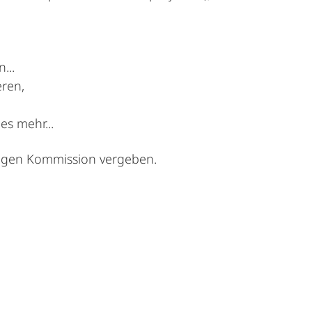
...
eren,
es mehr...
gigen Kommission vergeben.