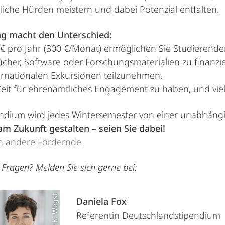
liche Hürden meistern und dabei Potenzial entfalten.
rag macht den Unterschied:
 € pro Jahr (300 €/Monat) ermöglichen Sie Studierenden
cher, Software oder Forschungsmaterialien zu finanzi
ernationalen Exkursionen teilzunehmen,
eit für ehrenamtliches Engagement zu haben, und viel
endium wird jedes Wintersemester von einer unabhän
m Zukunft gestalten – seien Sie dabei!
n andere Fördernde
Fragen? Melden Sie sich gerne bei:
Foto: Rolf K. Wegst
Daniela Fox
Referentin Deutschlandstipendium