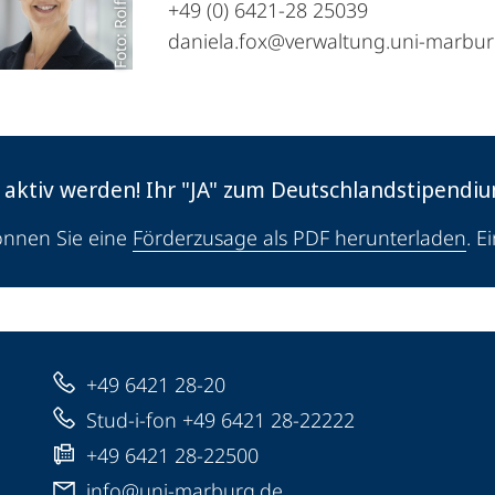
+49 (0) 6421-28 25039
daniela.fox@verwaltung.uni-marbur
h aktiv werden! Ihr "JA" zum Deutschlandstipendi
önnen Sie eine
Förderzusage als PDF herunterladen
. E
+49 6421 28-20
Stud-i-fon +49 6421 28-22222
+49 6421 28-22500
info@uni-marburg.de