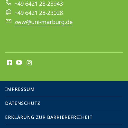
Website
+49 6421 28-23943
+49 6421 28-23028
zww@uni-marburg.de
Social
Media
Kontakte
Service-
IMPRESSUM
Navigation
DATENSCHUTZ
ERKLÄRUNG ZUR BARRIEREFREIHEIT