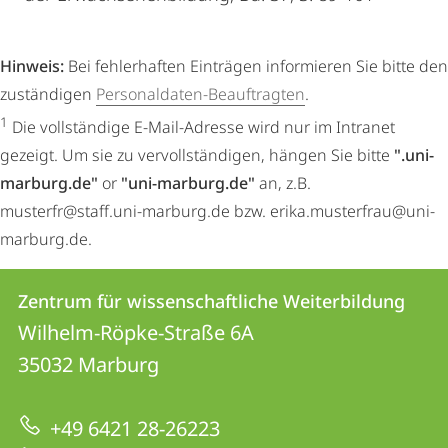
Hinweis:
Bei fehlerhaften Einträgen informieren Sie bitte den
zuständigen
Personaldaten-Beauftragten
.
1
Die vollständige E-Mail-Adresse wird nur im Intranet
gezeigt. Um sie zu vervollständigen, hängen Sie bitte
".uni-
marburg.de"
or
"uni-marburg.de"
an, z.B.
musterfr@staff.uni-marburg.de bzw. erika.musterfrau@uni-
marburg.de.
Kontakt
Kontaktinformationen
Zentrum für wissenschaftliche Weiterbildung
Zentrum
und
Wilhelm-Röpke-Straße 6A
für
Informationen
35032
Marburg
wissenschaftliche
zur
Weiterbildung
+49 6421 28-26223