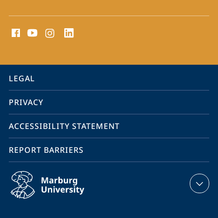
social
media
contact
information
service
LEGAL
navigation
PRIVACY
ACCESSIBILITY STATEMENT
REPORT BARRIERS