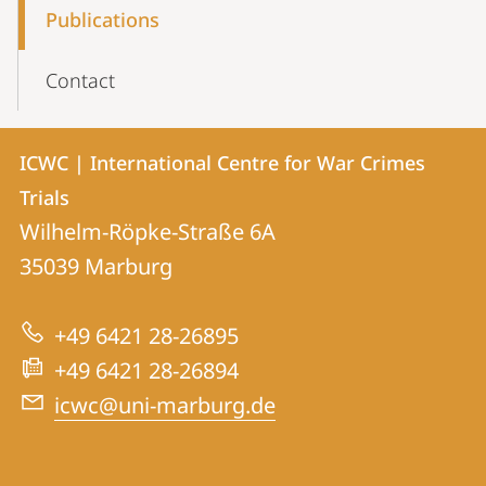
Publications
Contact
Contact
Contact
ICWC | International Centre for War Crimes
details
Trials
ICWC
Wilhelm-Röpke-Straße 6A
|
35039
Marburg
International
Centre
+49 6421 28-26895
for
+49 6421 28-26894
War
icwc@uni-marburg.de
Crimes
Trials