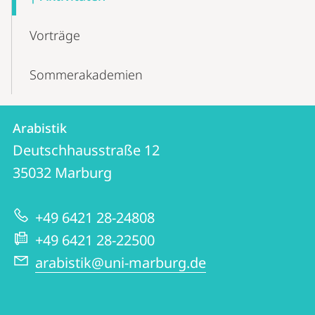
Navigation
Vorträge
Sommerakademien
Kontakt
Kontaktinformationen
Arabistik
Arabistik
und
Deutschhausstraße 12
Informationen
35032
Marburg
zur
+49 6421 28-24808
Website
+49 6421 28-22500
arabistik@uni-marburg.de