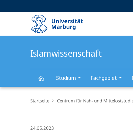
Service-
HIGH-CONTRAST VERSION
SUCHE UND SUCHERGEBNIS
Navigation
Haupt-
Navigation
Islamwissenschaft
Studium
Fachgebiet
Islamwissenschaft
Breadcrumb-
Navigation
Startseite
Centrum für Nah- und Mitteloststudi
24.05.2023