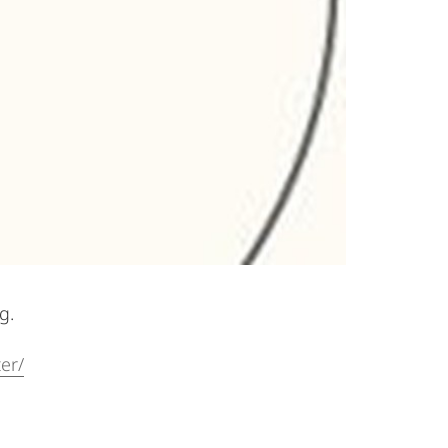
g.
er/