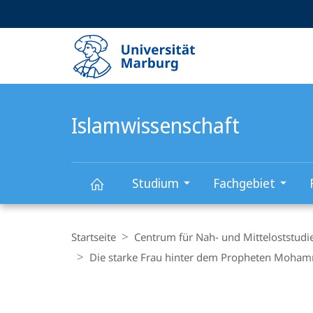
Service-
HIGH-CONTRAST VERSION
SUCHE UND SUCHERGEBNIS
Navigation
Haupt-
Navigation
Islamwissenschaft
Studium
Fachgebiet
Islamwissenschaft
Breadcrumb-
Navigation
Startseite
Centrum für Nah- und Mitteloststudi
Die starke Frau hinter dem Propheten Moham