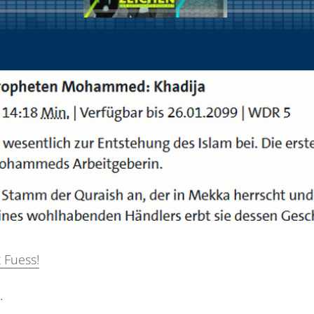
 Fuess!
n.