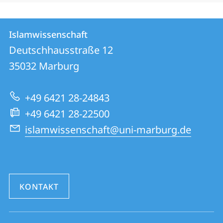
Kontakt
Kontaktinformationen
Islamwissenschaft
Islamwissenschaft
und
Deutschhausstraße 12
Informationen
35032
Marburg
zur
+49 6421 28-24843
Website
+49 6421 28-22500
islamwissenschaft@uni-marburg.de
KONTAKT
Social