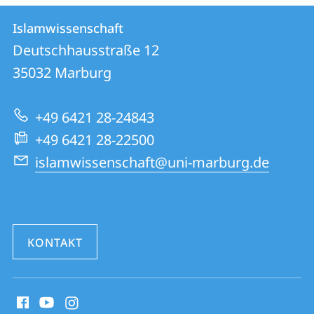
Kontakt
Kontaktinformationen
Islamwissenschaft
Islamwissenschaft
und
Deutschhausstraße 12
Informationen
35032
Marburg
zur
+49 6421 28-24843
Website
+49 6421 28-22500
islamwissenschaft@uni-marburg.de
KONTAKT
Social
Media