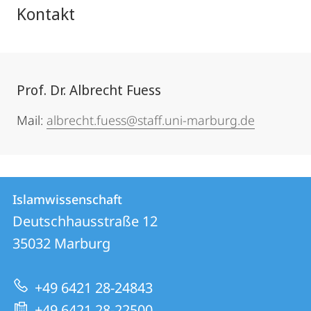
Kontakt
Prof. Dr. Albrecht Fuess
Mail:
albrecht.fuess@staff.uni-marburg.de
Kontakt
Kontaktinformationen
Islamwissenschaft
Islamwissenschaft
und
Deutschhausstraße 12
Informationen
35032
Marburg
zur
+49 6421 28-24843
Website
+49 6421 28-22500