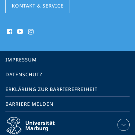
KONTAKT & SERVICE
Social
Media
Kontakte
Service-
IMPRESSUM
Navigation
DATENSCHUTZ
ERKLÄRUNG ZUR BARRIEREFREIHEIT
BARRIERE MELDEN