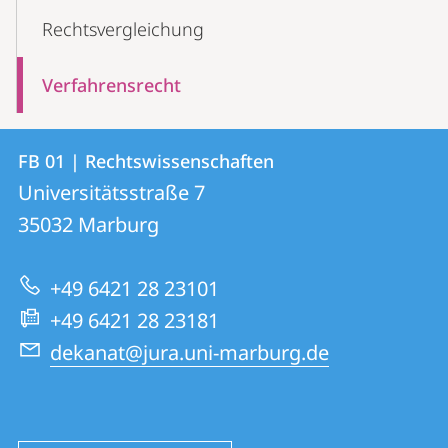
Rechtsvergleichung
Verfahrensrecht
Kontakt
Kontaktinformationen
FB 01 | Rechtswissenschaften
FB
und
Universitätsstraße 7
01
Informationen
35032
Marburg
|
zur
Rechtswissenschaften
+49 6421 28 23101
Website
+49 6421 28 23181
dekanat@jura.uni-marburg.de