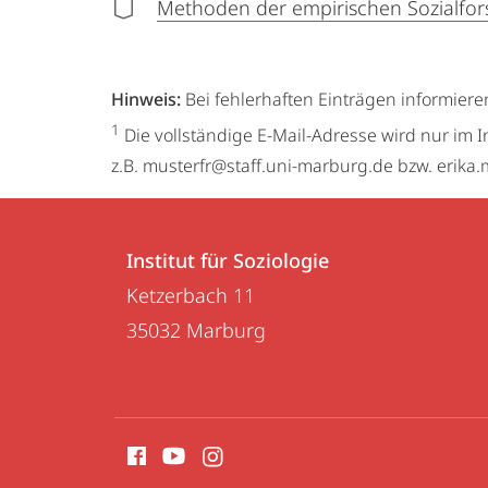
Methoden der empirischen Sozialfo
Hinweis:
Bei fehlerhaften Einträgen informiere
1
Die vollständige E-Mail-Adresse wird nur im I
z.B. musterfr@staff.uni-marburg.de bzw. erik
Kontakt
Kontaktinformationen
und
Institut für Soziologie
Institut
Ketzerbach 11
Informationen
für
35032
Marburg
zur
Soziologie
Website
Social
Media