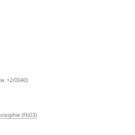
w. +2/0040)
losophie (Fb03)