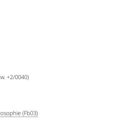
w. +2/0040)
losophie (Fb03)