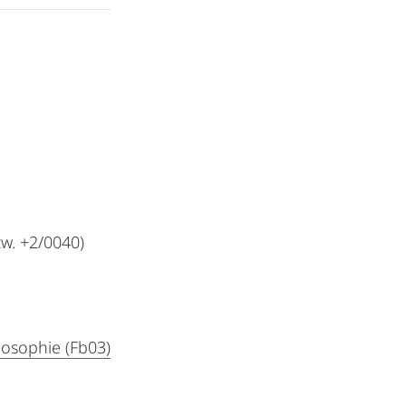
w. +2/0040)
losophie (Fb03)