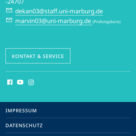
-24707
dekan03@staff.uni-marburg.de
marvin03@uni-marburg.de
(Prüfungsbüro)
KONTAKT & SERVICE
Social
Media
Kontakte
Service-
IMPRESSUM
Navigation
DATENSCHUTZ