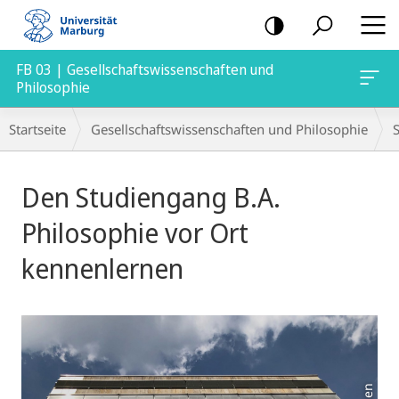
Mobile-
Navigation
FB 03 | Gesellschaftswissenschaften und
Philosophie
Breadcrumb-
Startseite
Gesellschaftswissenschaften und Philosophie
Navigation
Hauptinhalt
Den Studiengang B.A.
Philosophie vor Ort
kennenlernen