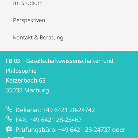
Im Studium
Perspektiven
Kontakt & Beratung
Kontakt
Kontaktinformationen
FB 03 | Gesellschaftswissenschaften und
FB
und
Philosophie
03
Informationen
Ketzerbach 63
|
35032
Marburg
zur
Gesellschaftswissenschaften
Website
und
Dekanat: +49 6421 28-24742
Philosophie
FAX: +49 6421 28-25467
Prüfungsbüro: +49 6421 28-24737 oder