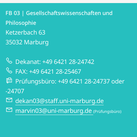
Kontakt
Kontaktinformationen
FB 03 | Gesellschaftswissenschaften und
FB
und
Philosophie
03
Informationen
Ketzerbach 63
|
35032
Marburg
zur
Gesellschaftswissenschaften
Website
und
Dekanat: +49 6421 28-24742
Philosophie
FAX: +49 6421 28-25467
Prüfungsbüro: +49 6421 28-24737 oder
-24707
dekan03@staff.uni-marburg.de
marvin03@uni-marburg.de
(Prüfungsbüro)