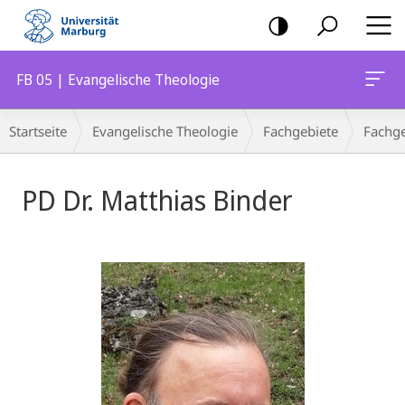
Mobile-
Navigation
FB 05 | Evangelische Theologie
Breadcrumb-
Startseite
Evangelische Theologie
Fachgebiete
Fachge
Navigation
PD Dr. Matthias Binder