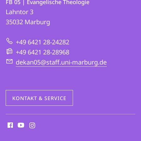
FB 05 | Evangelische Theologie
FB
und
Lahntor 3
05
Informationen
35032
Marburg
|
zur
Evangelische
+49 6421 28-24282
Website
Theologie
+49 6421 28-28968
dekan05@staff.uni-marburg.de
KONTAKT & SERVICE
Social
Media
Kontakte