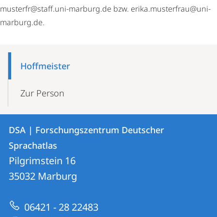
musterfr@staff.uni-marburg.de bzw. erika.musterfrau@uni-
marburg.de.
Mobile-
Content-
Hoffmeister
Navigation
Zur Person
Kontakt
Kontaktinformationen
DSA | Forschungszentrum Deutscher
DSA
und
Sprachatlas
|
Informationen
Pilgrimstein 16
Forschungszentrum
35032
Marburg
zur
Deutscher
Website
Sprachatlas
06421 - 28 22483