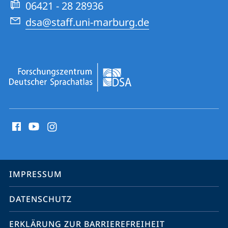
06421 - 28 28936
dsa@staff.uni-marburg.de
Social
Media
Kontakte
Service-
IMPRESSUM
Navigation
DATENSCHUTZ
ERKLÄRUNG ZUR BARRIEREFREIHEIT