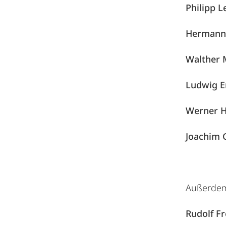
Philipp L
Hermann 
Walther 
Ludwig E
Werner H
Joachim 
Außerdem
Rudolf F