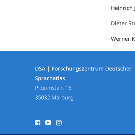
Heinrich 
Dieter St
Werner K
Kontakt
Kontaktinformationen
und
DSA | Forschungszentrum Deutscher
DSA
Sprachatlas
Informationen
|
Pilgrimstein 16
zur
Forschungszentrum
35032
Marburg
Deutscher
Website
Sprachatlas
Social
Media