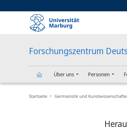
Service-
HIGH-CONTRAST VERSION
SUCHE UND SUCHERGEBNIS
Navigation
Haupt-
Navigation
Forschungszentrum Deuts
Über uns
Personen
F
Forschungszentrum
Breadcrumb-
Navigation
Startseite
Germanistik und Kunstwissenschafte
Deutscher
Content-
Navigation
Hauptinhal
Sprachatlas
Herau