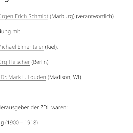
 Jürgen Erich Schmidt
(Marburg) (verantwortlich)
dung mit
 Michael Elmentaler
(Kiel),
Jürg Fleischer
(Berlin)
 Dr. Mark L. Louden
(Madison, WI)
Herausgeber der ZDL waren:
ig
(1900 – 1918)