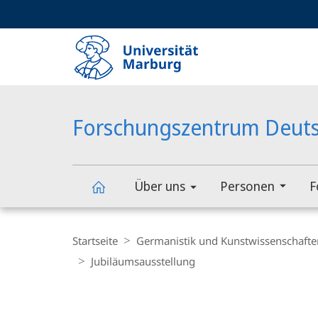
Service-
HIGH-CONTRAST VERSION
SUCHE UND SUCHERGEBNIS
Navigation
Haupt-
Navigation
Forschungszentrum Deuts
Über uns
Personen
F
Forschungszentrum
Breadcrumb-
Navigation
Startseite
Germanistik und Kunstwissenschafte
Deutscher
Jubiläumsausstellung
Content-
Sprachatlas
Navigation
Hauptinhal