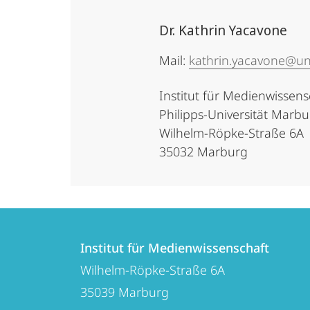
Dr. Kathrin Yacavone
Mail:
kathrin.yacavone@un
Institut für Medienwissens
Philipps-Universität Marb
Wilhelm-Röpke-Straße 6A
35032 Marburg
Kontakt
Kontaktinformationen
und
Institut für Medienwissenschaft
Institut
Wilhelm-Röpke-Straße 6A
Informationen
für
35039
Marburg
zur
Medienwissenschaft