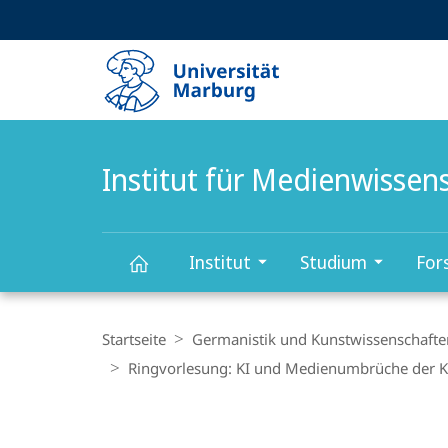
Service-
HIGH-CONTRAST VERSION
SUCHE UND SUCHERGEBNIS
Navigation
Haupt-
Navigation
Institut für Medienwissen
Institut
Studium
For
Institut
Breadcrumb-
Navigation
Startseite
Germanistik und Kunstwissenschafte
für
Ringvorlesung: KI und Medienumbrüche der K
Medienwissenschaft