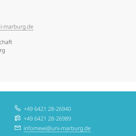
i-marburg.de
chaft
urg
+49 6421 28-26940
+49 6421 28-26989
infomewi@uni-marburg.de