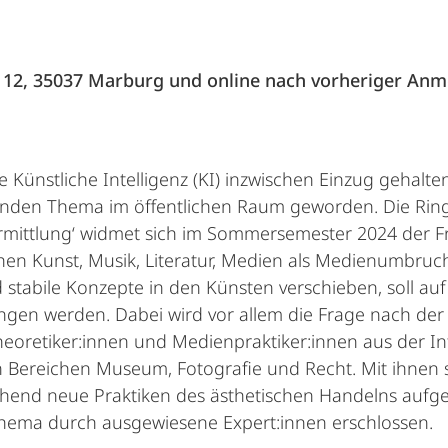
 12, 35037 Marburg und online nach vorheriger An
e Künstliche Intelligenz (KI) inzwischen Einzug gehalt
den Thema im öffentlichen Raum geworden. Die Ring
mittlung‘ widmet sich im Sommersemester 2024 der Fra
hen Kunst, Musik, Literatur, Medien als Medienumbruc
nd stabile Konzepte in den Künsten verschieben, soll au
gangen werden. Dabei wird vor allem die Frage nach de
heoretiker:innen und Medienpraktiker:innen aus der In
 Bereichen Museum, Fotografie und Recht. Mit ihnen 
hend neue Praktiken des ästhetischen Handelns aufg
 Thema durch ausgewiesene Expert:innen erschlossen.