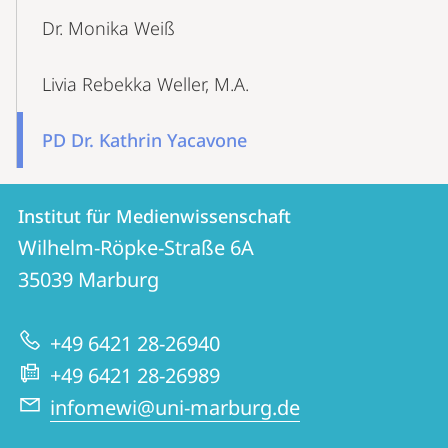
Dr. Monika Weiß
Livia Rebekka Weller, M.A.
PD Dr. Kathrin Yacavone
Kontakt
Kontaktinformationen
Institut für Medienwissenschaft
Institut
und
Wilhelm-Röpke-Straße 6A
für
Informationen
35039
Marburg
Medienwissenschaft
zur
+49 6421 28-26940
Website
+49 6421 28-26989
infomewi@uni-marburg.de