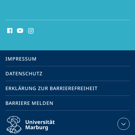
Social
Media
Kontakte
Service-
IMPRESSUM
Navigation
DATENSCHUTZ
ERKLÄRUNG ZUR BARRIEREFREIHEIT
BARRIERE MELDEN