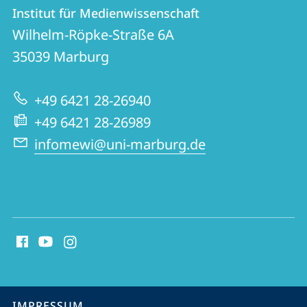
Kontakt
Kontaktinformationen
Institut für Medienwissenschaft
Institut
und
Wilhelm-Röpke-Straße 6A
für
Informationen
35039
Marburg
Medienwissenschaft
zur
+49 6421 28-26940
Website
+49 6421 28-26989
infomewi@uni-marburg.de
Social
Media
Kontakte
Service-
IMPRESSUM