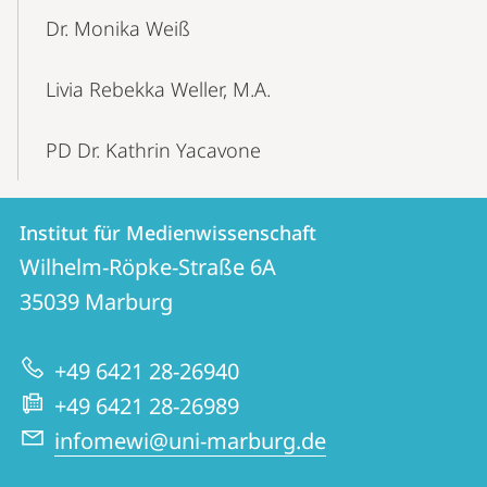
Dr. Monika Weiß
Livia Rebekka Weller, M.A.
PD Dr. Kathrin Yacavone
Kontakt
Kontaktinformationen
Institut für Medienwissenschaft
Institut
und
Wilhelm-Röpke-Straße 6A
für
Informationen
35039
Marburg
Medienwissenschaft
zur
+49 6421 28-26940
Website
+49 6421 28-26989
infomewi@uni-marburg.de