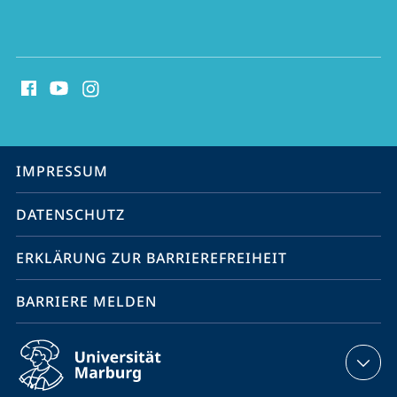
Social
Media
Kontakte
Service-
IMPRESSUM
Navigation
DATENSCHUTZ
ERKLÄRUNG ZUR BARRIEREFREIHEIT
BARRIERE MELDEN