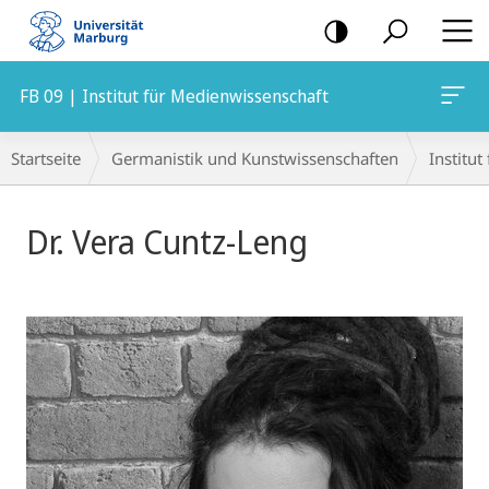
Mobile-
Navigation
FB 09 | Institut für Medienwissenschaft
Breadcrumb-
Startseite
Germanistik und Kunstwissenschaften
Institu
Navigation
Dr. Vera Cuntz-Leng