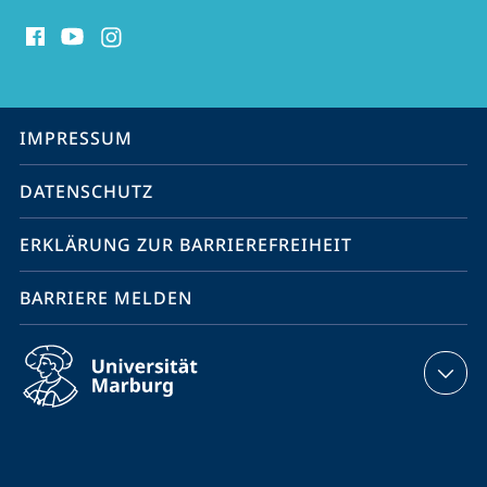
Social
Media
Kontakte
Service-
IMPRESSUM
Navigation
DATENSCHUTZ
ERKLÄRUNG ZUR BARRIEREFREIHEIT
BARRIERE MELDEN