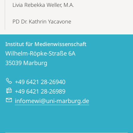
Livia Rebekka Weller, M.A.
PD Dr. Kathrin Yacavone
Kontakt
Kontaktinformationen
Institut für Medienwissenschaft
Institut
und
Wilhelm-Röpke-Straße 6A
für
Informationen
35039
Marburg
Medienwissenschaft
zur
+49 6421 28-26940
Website
+49 6421 28-26989
infomewi@uni-marburg.de