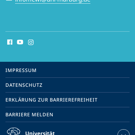
Social
Media
Kontakte
Service-
IMPRESSUM
Navigation
DATENSCHUTZ
ERKLÄRUNG ZUR BARRIEREFREIHEIT
BARRIERE MELDEN