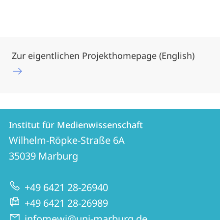
Zur eigentlichen Projekthomepage (English)
Kontakt
Kontaktinformationen
Institut für Medienwissenschaft
Institut
und
Wilhelm-Röpke-Straße 6A
für
Informationen
35039
Marburg
Medienwissenschaft
zur
+49 6421 28-26940
Website
+49 6421 28-26989
infomewi@uni-marburg.de