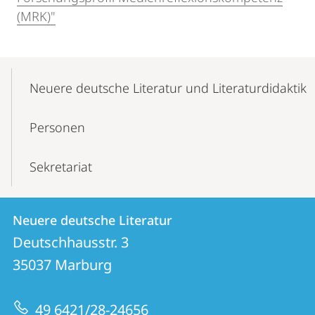
(MRK)"
Mobile-
Content-
Neuere deutsche Literatur und Literaturdidaktik
Navigation
Personen
Sekretariat
Kontakt
Kontaktinformationen
Neuere deutsche Literatur
Neuere
und
Deutschhausstr. 3
deutsche
Informationen
35037
Marburg
Literatur
zur
49 6421/28-24656