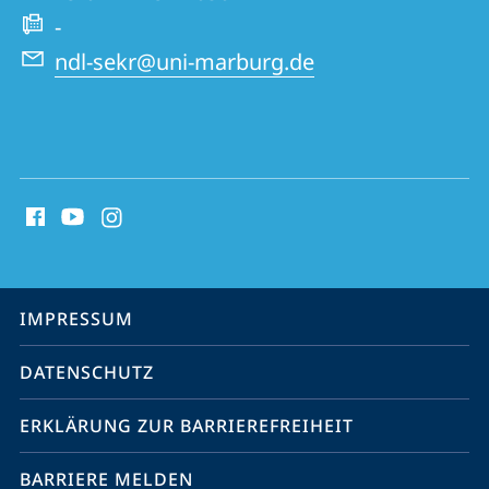
Website
-
ndl-sekr@uni-marburg.de
Social
Media
Kontakte
Service-
IMPRESSUM
Navigation
DATENSCHUTZ
ERKLÄRUNG ZUR BARRIEREFREIHEIT
BARRIERE MELDEN