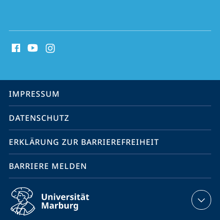
Social
Media
Kontakte
Service-
IMPRESSUM
Navigation
DATENSCHUTZ
ERKLÄRUNG ZUR BARRIEREFREIHEIT
BARRIERE MELDEN