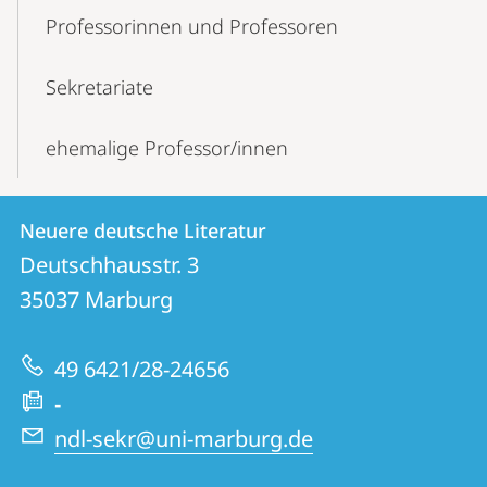
Professorinnen und Professoren
Sekretariate
ehemalige Professor/innen
Kontakt
Kontaktinformationen
Neuere deutsche Literatur
Neuere
und
Deutschhausstr. 3
deutsche
Informationen
35037
Marburg
Literatur
zur
49 6421/28-24656
Website
-
ndl-sekr@uni-marburg.de