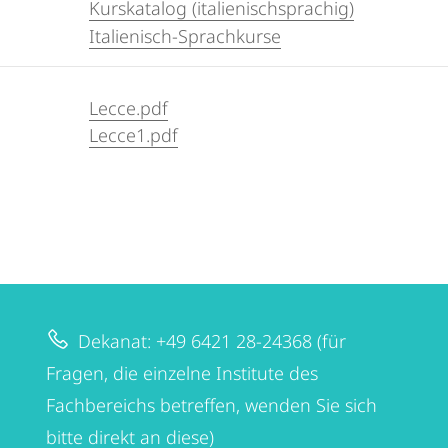
Kurskatalog (italienischsprachig)
Italienisch-Sprachkurse
Lecce.pdf
Lecce1.pdf
Dekanat: +49 6421 28-24368 (für
Fragen, die einzelne Institute des
Fachbereichs betreffen, wenden Sie sich
bitte direkt an diese)