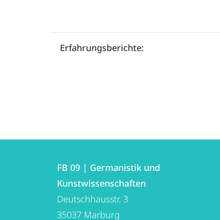
Erfahrungsberichte:
Kontakt
Kontaktinformationen
und
FB 09 | Germanistik und
FB
Kunstwissenschaften
Informationen
09
Deutschhausstr. 3
zur
|
35037
Marburg