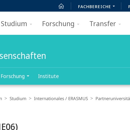
FACHBEREICHE
Studium
Forschung
Transfer
ssenschaften
Forschung
Institute
n
Studium
Internationales / ERASMUS
Partneruniversit
NE06)