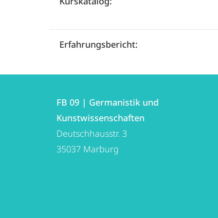
Kurskatalog:
Erfahrungsbericht:
Kontakt
Kontaktinformationen
und
FB 09 | Germanistik und
FB
Kunstwissenschaften
Informationen
09
Deutschhausstr. 3
zur
|
35037
Marburg
Germanistik
Website
und
Kunstwissenschaften