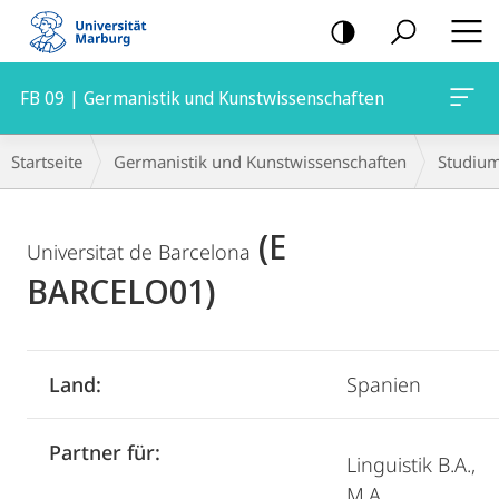
Mobile-
Navigation
FB 09 | Germanistik und Kunstwissenschaften
Breadcrumb-
Startseite
Germanistik und Kunstwissenschaften
Studiu
Navigation
Hauptinhalt
(E
Universitat de Barcelona
BARCELO01)
Land:
Spanien
Partner für:
Linguistik B.A.,
M.A.