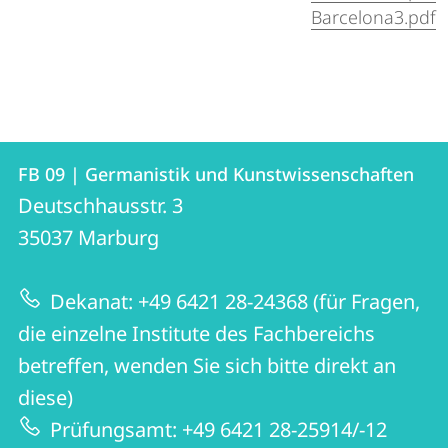
Barcelona3.pdf
Kontakt
Kontaktinformationen
FB 09 | Germanistik und Kunstwissenschaften
FB
und
Deutschhausstr. 3
09
Informationen
35037
Marburg
|
zur
Germanistik
Dekanat: +49 6421 28-24368 (für Fragen,
Website
und
die einzelne Institute des Fachbereichs
Kunstwissenschaften
betreffen, wenden Sie sich bitte direkt an
diese)
Prüfungsamt: +49 6421 28-25914/-12