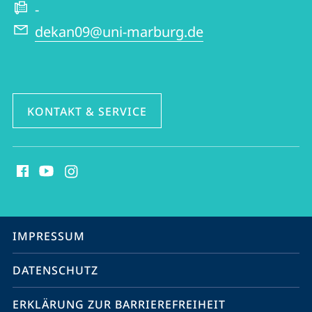
-
dekan09@uni-marburg.de
KONTAKT & SERVICE
Social
Media
Kontakte
Service-
IMPRESSUM
Navigation
DATENSCHUTZ
ERKLÄRUNG ZUR BARRIEREFREIHEIT