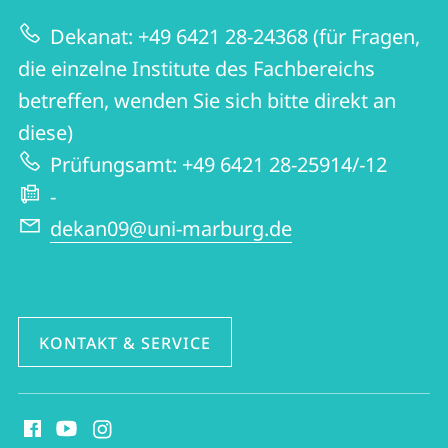
zur
Germanistik
Dekanat: +49 6421 28-24368 (für Fragen,
Website
und
die einzelne Institute des Fachbereichs
Kunstwissenschaften
betreffen, wenden Sie sich bitte direkt an
diese)
Prüfungsamt: +49 6421 28-25914/-12
-
dekan09@uni-marburg.de
KONTAKT & SERVICE
Social
Media