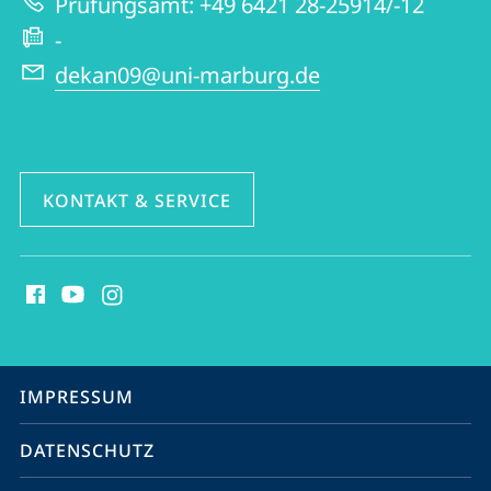
Prüfungsamt: +49 6421 28-25914/-12
-
dekan09@uni-marburg.de
KONTAKT & SERVICE
Social
Media
Kontakte
Service-
IMPRESSUM
Navigation
DATENSCHUTZ