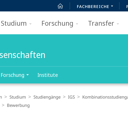
FACHBEREICHE
Studium
Forschung
Transfer
ssenschaften
Forschung
Institute
n
Studium
Studiengänge
IGS
Kombinationsstudieng
Bewerbung
t