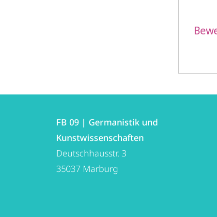
Bewe
Kontakt
Kontaktinformationen
und
FB 09 | Germanistik und
FB
Kunstwissenschaften
Informationen
09
Deutschhausstr. 3
zur
|
35037
Marburg
Germanistik
Website
und
Kunstwissenschaften