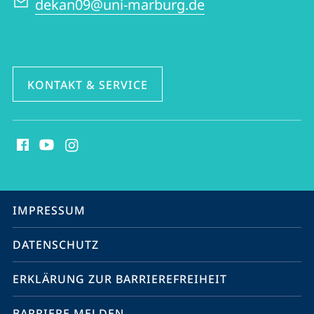
dekan09@uni-marburg.de
KONTAKT & SERVICE
Social
Media
Kontakte
Service-
IMPRESSUM
Navigation
DATENSCHUTZ
ERKLÄRUNG ZUR BARRIEREFREIHEIT
BARRIERE MELDEN