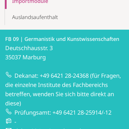
Importmodule
Auslandsaufenthalt
Kontakt
Kontaktinformationen
FB 09 | Germanistik und Kunstwissenschaften
FB
und
Deutschhausstr. 3
09
Informationen
35037
Marburg
|
zur
Germanistik
Dekanat: +49 6421 28-24368 (für Fragen,
Website
und
die einzelne Institute des Fachbereichs
Kunstwissenschaften
betreffen, wenden Sie sich bitte direkt an
diese)
Prüfungsamt: +49 6421 28-25914/-12
-