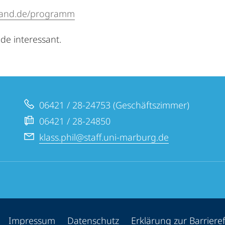
rband.de/programm
nde interessant.
06421 / 28-24753 (Geschäftszimmer)
06421 / 28-24850
klass.phil@staff.uni-marburg.de
ppen
Impressum
Datenschutz
Erklärung zur Barrieref