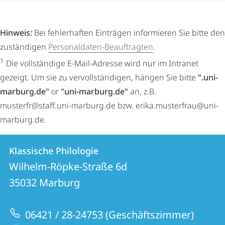
Hinweis:
Bei fehlerhaften Einträgen informieren Sie bitte den
zuständigen
Personaldaten-Beauftragten
.
1
Die vollständige E-Mail-Adresse wird nur im Intranet
gezeigt. Um sie zu vervollständigen, hängen Sie bitte
".uni-
marburg.de"
or
"uni-marburg.de"
an, z.B.
musterfr@staff.uni-marburg.de bzw. erika.musterfrau@uni-
marburg.de.
Kontakt
Kontaktinformationen
Klassische Philologie
Klassische
und
Wilhelm-Röpke-Straße 6d
Philologie
Informationen
35032
Marburg
zur
06421 / 28-24753 (Geschäftszimmer)
Website