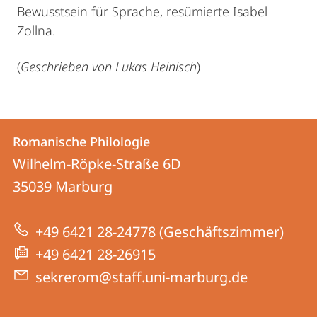
Bewusstsein für Sprache, resümierte Isabel
Zollna.
(
Geschrieben von Lukas Heinisch
)
Kontakt
Kontaktinformationen
Romanische Philologie
Romanische
und
Wilhelm-Röpke-Straße 6D
Philologie
Informationen
35039
Marburg
zur
+49 6421 28-24778 (Geschäftszimmer)
Website
+49 6421 28-26915
sekrerom@staff.uni-marburg.de