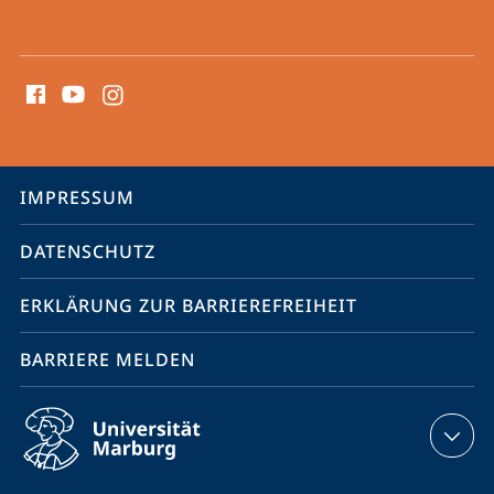
Social
Media
Kontakte
Service-
IMPRESSUM
Navigation
DATENSCHUTZ
ERKLÄRUNG ZUR BARRIEREFREIHEIT
BARRIERE MELDEN