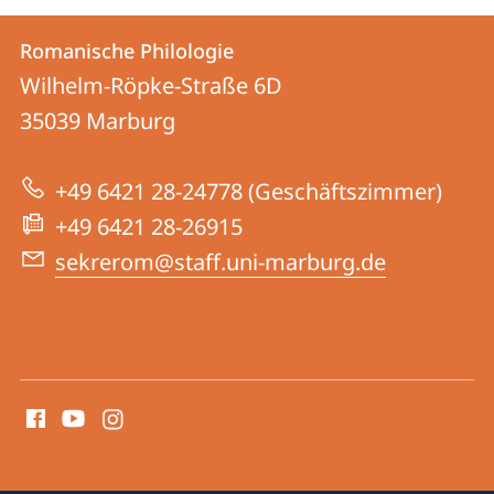
Kontakt
Kontaktinformationen
Romanische Philologie
Romanische
und
Wilhelm-Röpke-Straße 6D
Philologie
Informationen
35039
Marburg
zur
+49 6421 28-24778 (Geschäftszimmer)
Website
+49 6421 28-26915
sekrerom@staff.uni-marburg.de
Social
Media
Kontakte