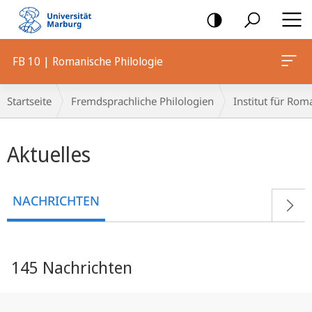
Mobile-
Navigation
FB 10 | Romanische Philologie
Breadcrumb-
Startseite
Fremdsprachliche Philologien
Institut für Rom
Navigation
Hauptinhalt
Aktuelles
NACHRICHTEN
145 Nachrichten