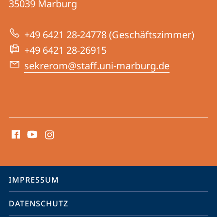
Informationen
35039
Marburg
zur
+49 6421 28-24778 (Geschäftszimmer)
Website
+49 6421 28-26915
sekrerom@staff.uni-marburg.de
Social
Media
Kontakte
Service-
IMPRESSUM
Navigation
DATENSCHUTZ