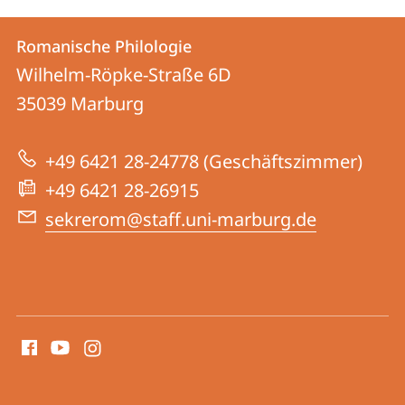
Kontakt
Kontaktinformationen
Romanische Philologie
Romanische
und
Wilhelm-Röpke-Straße 6D
Philologie
Informationen
35039
Marburg
zur
+49 6421 28-24778 (Geschäftszimmer)
Website
+49 6421 28-26915
sekrerom@staff.uni-marburg.de
Social
Media
Kontakte