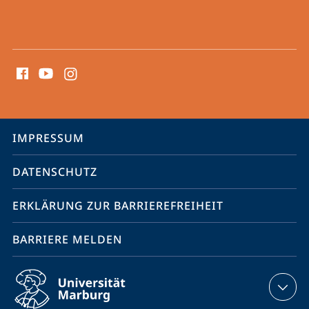
Social
Media
Kontakte
Service-
IMPRESSUM
Navigation
DATENSCHUTZ
ERKLÄRUNG ZUR BARRIEREFREIHEIT
BARRIERE MELDEN