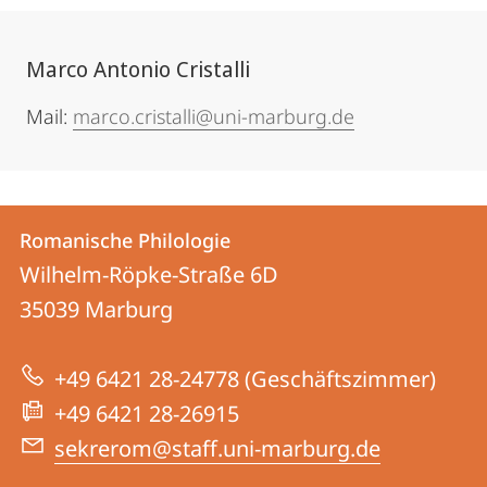
Marco Antonio Cristalli
Mail:
marco.cristalli@uni-marburg.de
Kontakt
Kontaktinformationen
Romanische Philologie
Romanische
und
Wilhelm-Röpke-Straße 6D
Philologie
Informationen
35039
Marburg
zur
+49 6421 28-24778 (Geschäftszimmer)
Website
+49 6421 28-26915
sekrerom@staff.uni-marburg.de