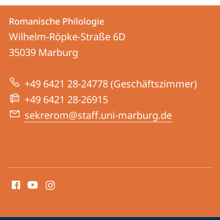
Kontakt
Kontaktinformationen
Romanische Philologie
Romanische
und
Wilhelm-Röpke-Straße 6D
Philologie
Informationen
35039
Marburg
zur
+49 6421 28-24778 (Geschäftszimmer)
Website
+49 6421 28-26915
sekrerom@staff.uni-marburg.de
Social
Media
Kontakte