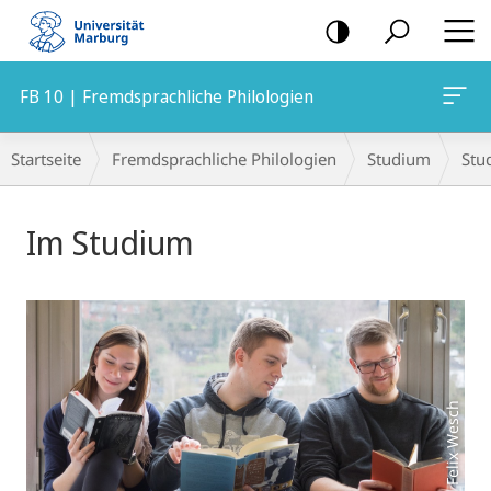
Mobile-
Navigation
FB 10 | Fremdsprachliche Philologien
Breadcrumb-
Startseite
Fremdsprachliche Philologien
Studium
Stu
Navigation
Hauptinhalt
Im Studium
Foto: Felix Wesch