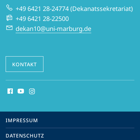
zur
Fremdsprachliche
+49 6421 28-24774 (Dekanatssekretariat)
Website
Philologien
+49 6421 28-22500
dekan10@uni-marburg.de
KONTAKT
Social
Media
Kontakte
Service-
IMPRESSUM
Navigation
DATENSCHUTZ