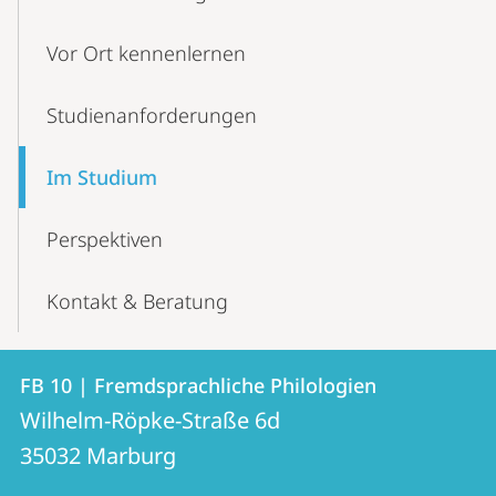
Vor Ort kennenlernen
Studien­anforderungen
Im Studium
Perspektiven
Kontakt & Beratung
Kontakt
Kontaktinformationen
FB 10 | Fremdsprachliche Philologien
FB
und
Wilhelm-Röpke-Straße 6d
10
Informationen
35032
Marburg
|