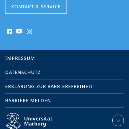
KONTAKT & SERVICE
Social
Media
Kontakte
Service-
IMPRESSUM
Navigation
DATENSCHUTZ
ERKLÄRUNG ZUR BARRIEREFREIHEIT
BARRIERE MELDEN