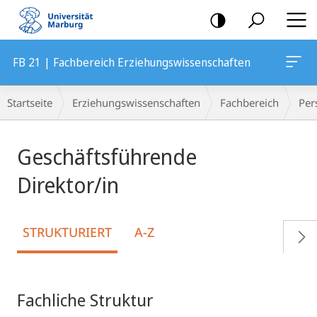
Mobile-
Navigation
FB 21 | Fachbereich Erziehungswissenschaften
Breadcrumb-
Startseite
Erziehungswissenschaften
Fachbereich
Per
Navigation
Geschäftsführende
Direktor/in
STRUKTURIERT
A-Z
Fachliche Struktur