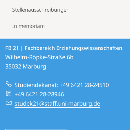
Stellenausschreibungen
In memoriam
Kontakt
Kontaktinformationen
FB 21 | Fachbereich Erziehungswissenschaften
FB
und
Wilhelm-Röpke-Straße 6b
21
Informationen
35032
Marburg
|
zur
Fachbereich
Studiendekanat: +49 6421 28-24510
Website
Erziehungswissenschaften
+49 6421 28-28946
studek21@staff.uni-marburg.de