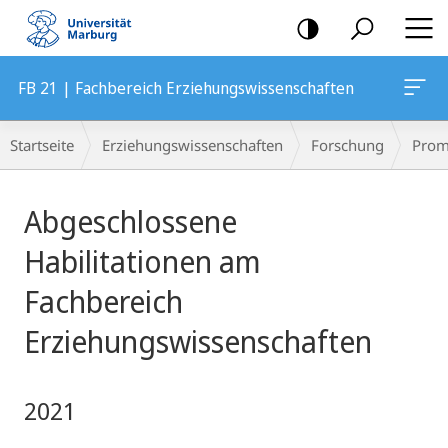
Mobile-
Navigation
FB 21 | Fachbereich Erziehungswissenschaften
Breadcrumb-
Startseite
Erziehungswissenschaften
Forschung
Prom
Navigation
Hauptinhalt
Abgeschlossene
Habilitationen am
Fachbereich
Erziehungswissenschaften
2021